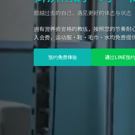
超越过去的自己，遇见更好的体态与状态
拥有营养师资格的教练，按照您的节奏耐心指
入会费，运动服・鞋・毛巾・水均免费提
预约免费体验
通过LINE预