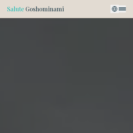
Salute
Goshominami