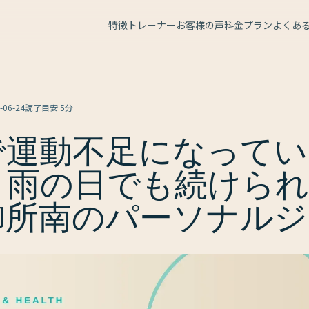
特徴
トレーナー
お客様の声
料金プラン
よくあ
-06-24
読了目安
5分
で運動不足になってい
？雨の日でも続けられ
御所南のパーソナルジ