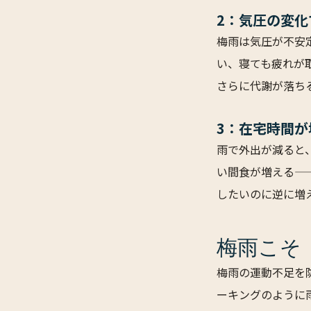
2：気圧の変
梅雨は気圧が不安
い、寝ても疲れが
さらに代謝が落ち
3：在宅時間
雨で外出が減ると
い間食が増える—
したいのに逆に増
梅雨こそ
梅雨の運動不足を
ーキングのように