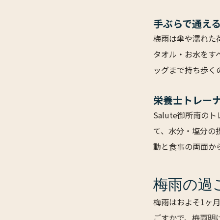
手ぶらで通え
梅雨は傘や濡れた荷
タオル・お水をす
ッグまで持ち歩く
栄養士トレー
Salute御所南
て、水分・塩分の
動と食事の両面か
梅雨の過
梅雨はおよそ1ヶ
ごすかで、梅雨明