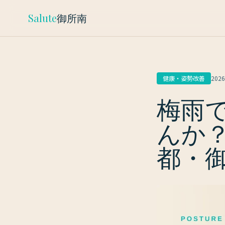
Salute
御所南
健康・姿勢改善
2026
梅雨
んか
都・