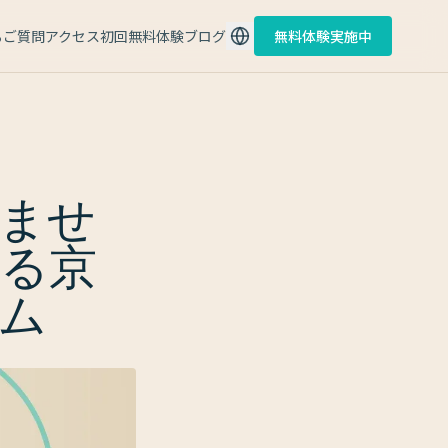
るご質問
アクセス
初回無料体験
ブログ
無料体験実施中
ませ
る京
ム