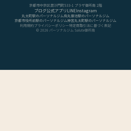
京都市中京区毘沙門町533-1 プラザ御所南 2階
ブログ
公式アプリ
LINE
Instagram
丸太町駅
のパーソナルジム
烏丸御池駅
のパーソナルジム
京都市役所前駅
のパーソナルジム
神宮丸太町駅
のパーソナルジム
利用規約
プライバシーポリシー
特定商取引法に基づく表記
©
2026
パーソナルジム Salute御所南