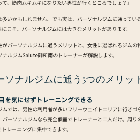
って、筋肉ムキムキになりたい男性が行くところでしょ？」
は多いかもしれません。でも実は、パーソナルジムに通ってい
性にこそ、パーソナルジムには大きなメリットがあります。
性がパーソナルジムに通うメリットと、女性に選ばれるジムの
ナルジムSalute御所南のトレーナーが解説します。
ーソナルジムに通う5つのメリッ
人目を気にせずトレーニングできる
ジムでは、男性の利用者が多いフリーウェイトエリアに行きづ
。パーソナルジムなら完全個室でトレーナーと二人だけ。周り
でトレーニングに集中できます。