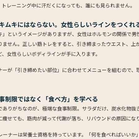
、トレーニング中に汗だくになっても、誰にも見られません。
ムキムキにはならない。女性らしいラインをつくれ
キ」というイメージがありますが、女性はホルモンの関係で男
りません。正しい筋トレをすると、引き締まったウエスト、上
ど、女性らしいボディラインが手に入ります。
ナーが「引き締めたい部位」に合わせてメニューを組むので、
食事制限ではなく「食べ方」を学べる
でありがちなのが、極端な食事制限。サラダだけ、炭水化物抜き
に痩せても、筋肉が減って代謝が落ち、リバウンドの原因にな
のトレーナーは栄養士資格を持っています。「何を食べればいいか