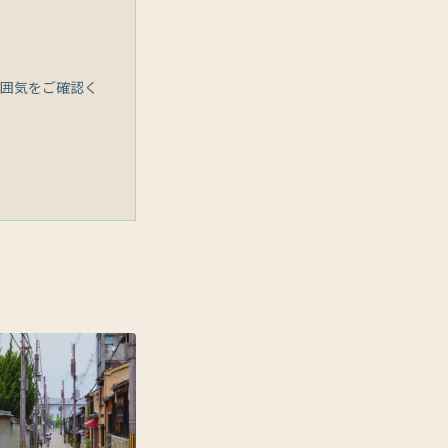
囲気をご確認く