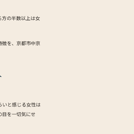
る方の半数以上は女
特徴を、京都市中京
ト
らいと感じる女性は
の目を一切気にせ