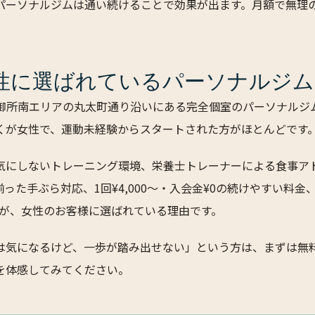
パーソナルジムは通い続けることで効果が出ます。月額で無理
。
性に選ばれているパーソナルジム
は、御所南エリアの丸太町通り沿いにある完全個室のパーソナルジ
くが女性で、運動未経験からスタートされた方がほとんどです
気にしないトレーニング環境、栄養士トレーナーによる食事ア
った手ぶら対応、1回¥4,000〜・入会金¥0の続けやすい料金
徴が、女性のお客様に選ばれている理由です。
は気になるけど、一歩が踏み出せない」という方は、まずは無
を体感してみてください。