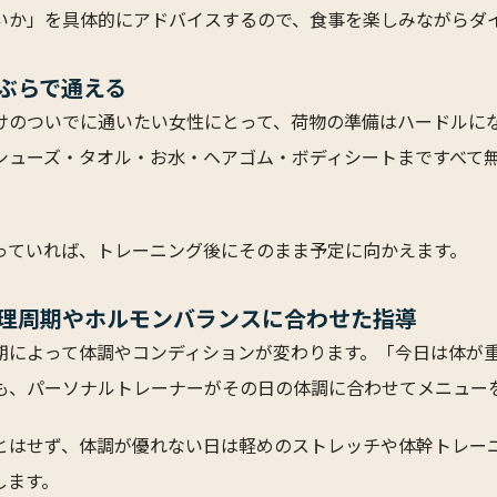
いか」を具体的にアドバイスするので、食事を楽しみながらダ
ぶらで通える
のついでに通いたい女性にとって、荷物の準備はハードルになりま
シューズ・タオル・お水・ヘアゴム・ボディシートまですべて
っていれば、トレーニング後にそのまま予定に向かえます。
生理周期やホルモンバランスに合わせた指導
期によって体調やコンディションが変わります。「今日は体が
も、パーソナルトレーナーがその日の体調に合わせてメニュー
とはせず、体調が優れない日は軽めのストレッチや体幹トレー
します。