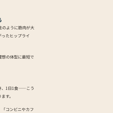
る
性のように筋肉が大
がったヒップライ
理想の体型に最短で
、1日1食——こう
ります。
」「コンビニやカフ