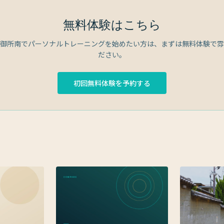
無料体験はこちら
御所南でパーソナルトレーニングを始めたい方は、まずは無料体験で雰
ださい。
初回無料体験を予約する