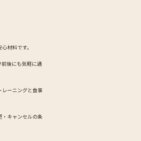
安心材料です。
け前後にも気軽に通
トレーニングと食事
更・キャンセルの条