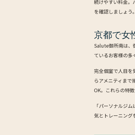
続けやすい料金。
を確認しましょう
京都で女
Salute御所南
ているお客様の多
完全個室で人目を
らアメニティまで揃
OK。これらの特
「パーソナルジム
気とトレーニング